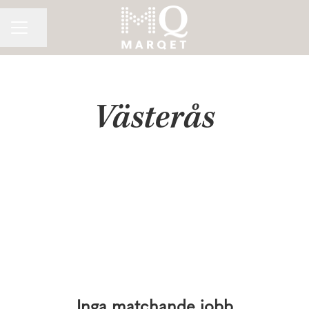
Dela sidan
KARRIÄRMENY
Västerås
Inga matchande jobb