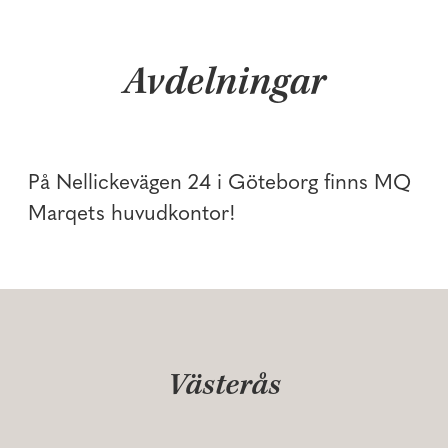
Avdelningar
Praktik & student
Huvudkontor
På Nellickevägen 24 i Göteborg finns MQ
Butik
Marqets huvudkontor!
Västerås