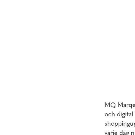
MQ Marqet 
och digita
shoppingupp
varje dag n