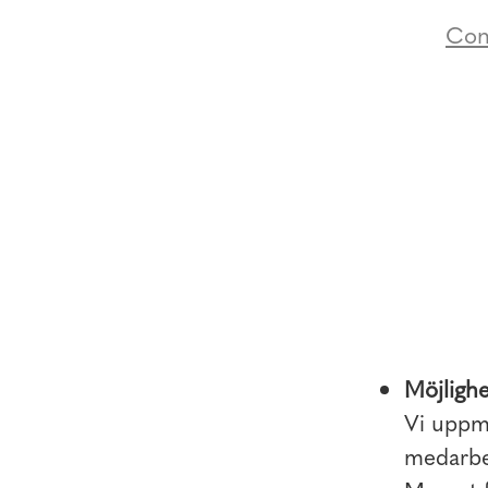
Con
Möjlighe
Vi uppmu
medarbet