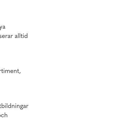
ya
erar alltid
rtiment,
tbildningar
och