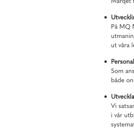
Marqet f
Utveckli
På MQ M
utmaning
ut våra 
Personal
Som anst
både onl
Utveckla
Vi satsa
i vår ut
systemat