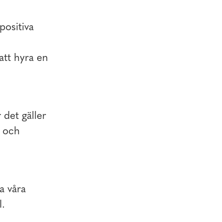
ositiva
att hyra en
 det gäller
n och
a våra
l.