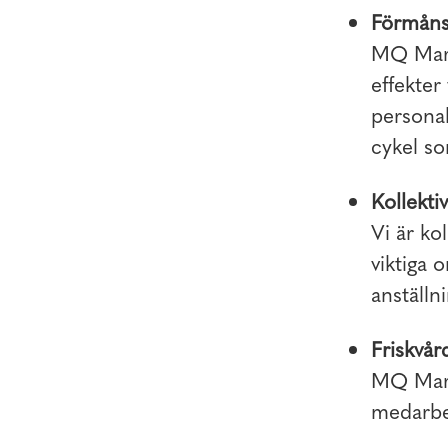
Förmåns
MQ Marq
effekter
personal
cykel so
Kollektiv
Vi är kol
viktiga 
anställni
Friskvår
MQ Marqe
medarbet