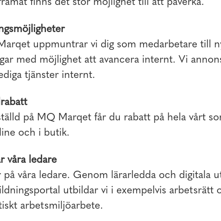
ramåt finns det stor möjlighet till att påverka.
ngsmöjligheter
arqet uppmuntrar vi dig som medarbetare till n
ar med möjlighet att avancera internt. Vi annons
lediga tjänster internt.
rabatt
älld på MQ Marqet får du rabatt på hela vårt so
ine och i butik.
r våra ledare
r på våra ledare. Genom lärarledda och digitala u
bildningsportal utbildar vi i exempelvis arbetsrätt 
iskt arbetsmiljöarbete.