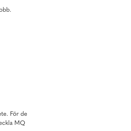
obb.
ete. För de
tveckla MQ