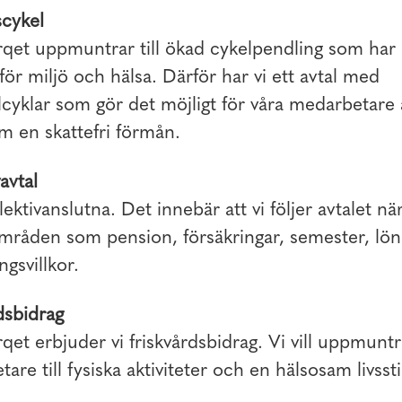
cykel
et uppmuntrar till ökad cykelpendling som har p
 för miljö och hälsa. Därför har vi ett avtal med
cyklar som gör det möjligt för våra medarbetare 
m en skattefri förmån.
avtal
lektivanslutna. Det innebär att vi följer avtalet när
områden som pension, försäkringar, semester, lö
ngsvillkor.
dsbidrag
t erbjuder vi friskvårdsbidrag. Vi vill uppmuntr
are till fysiska aktiviteter och en hälsosam livssti