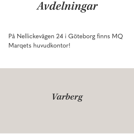
Avdelningar
Praktik & student
Huvudkontor
På Nellickevägen 24 i Göteborg finns MQ
Butik
Marqets huvudkontor!
Varberg