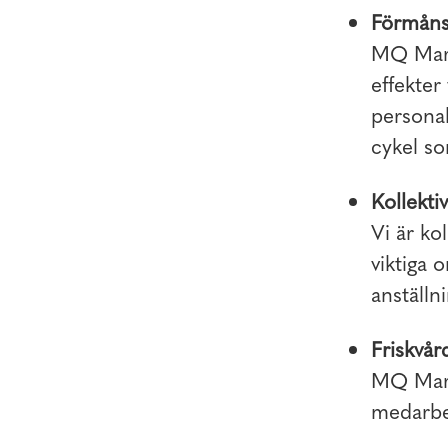
Förmåns
MQ Marq
effekter
personal
cykel so
Kollektiv
Vi är kol
viktiga 
anställni
Friskvår
MQ Marqe
medarbet