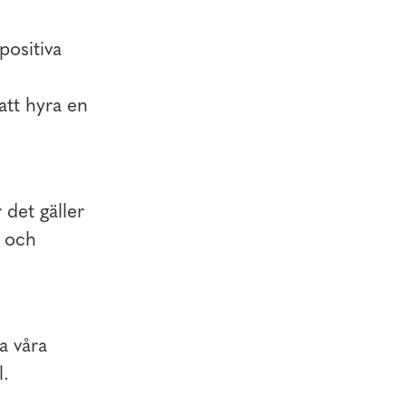
ositiva
att hyra en
 det gäller
n och
a våra
l.