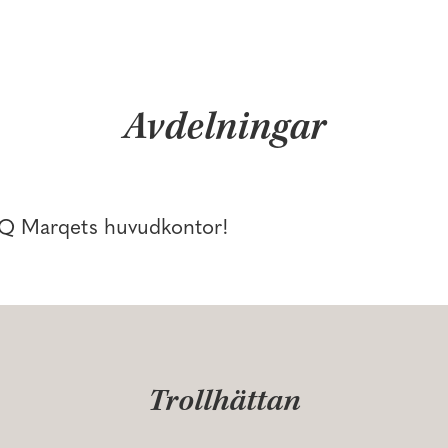
Avdelningar
 MQ Marqets huvudkontor!
Trollhättan