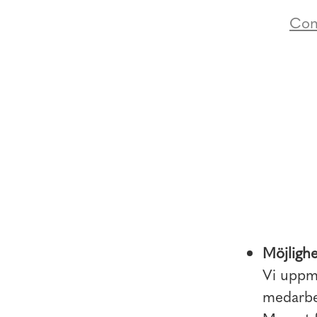
Con
Möjlighe
Vi uppmu
medarbet