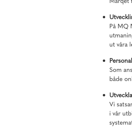
Marqet f
Utveckli
På MQ M
utmaning
ut våra 
Personal
Som anst
både onl
Utveckla
Vi satsa
i vår ut
systemat