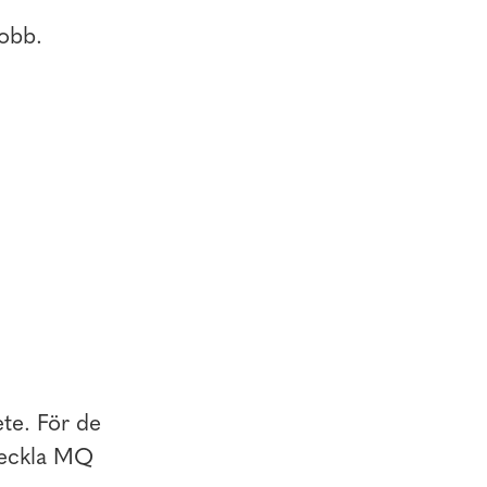
obb.
ete. För de
tveckla MQ