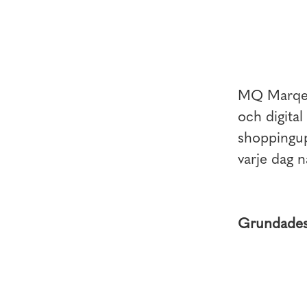
MQ Marqet 
och digita
shoppingupp
varje dag n
Grundade