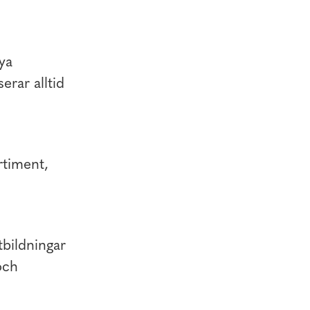
ya
erar alltid
rtiment,
tbildningar
och