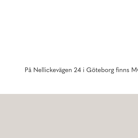
Praktik & student
Huvudkontor
Butik
På Nellickevägen 24 i Göteborg finns