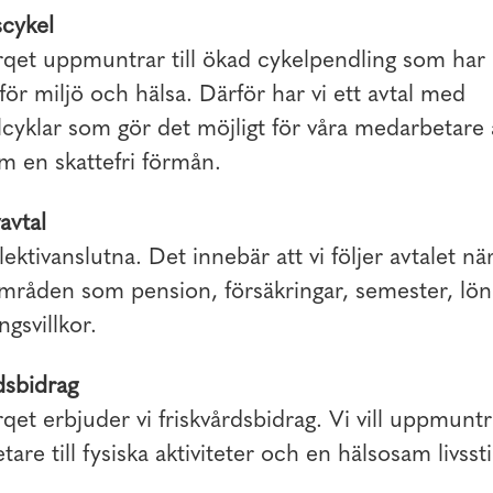
cykel
et uppmuntrar till ökad cykelpendling som har p
 för miljö och hälsa. Därför har vi ett avtal med
cyklar som gör det möjligt för våra medarbetare 
m en skattefri förmån.
avtal
lektivanslutna. Det innebär att vi följer avtalet när
områden som pension, försäkringar, semester, lö
ngsvillkor.
dsbidrag
t erbjuder vi friskvårdsbidrag. Vi vill uppmuntr
are till fysiska aktiviteter och en hälsosam livssti