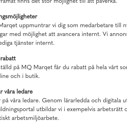
ramåt finns det stor möjlighet till att påverka.
ngsmöjligheter
arqet uppmuntrar vi dig som medarbetare till n
ar med möjlighet att avancera internt. Vi annons
lediga tjänster internt.
rabatt
älld på MQ Marqet får du rabatt på hela vårt so
ine och i butik.
r våra ledare
r på våra ledare. Genom lärarledda och digitala u
bildningsportal utbildar vi i exempelvis arbetsrätt 
iskt arbetsmiljöarbete.