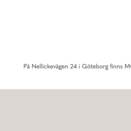
Praktik & student
Huvudkontor
Butik
På Nellickevägen 24 i Göteborg finns