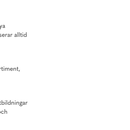
ya
erar alltid
rtiment,
tbildningar
och