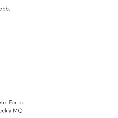
obb.
ete. För de
tveckla MQ