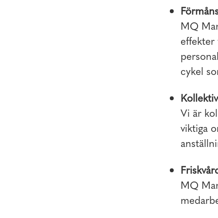
Förmåns
MQ Marq
effekter
personal
cykel so
Kollektiv
Vi är kol
viktiga 
anställni
Friskvår
MQ Marqe
medarbet