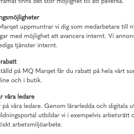
ramåt finns det stor möjlighet till att påverka.
ngsmöjligheter
arqet uppmuntrar vi dig som medarbetare till n
ar med möjlighet att avancera internt. Vi annons
lediga tjänster internt.
rabatt
älld på MQ Marqet får du rabatt på hela vårt so
ine och i butik.
r våra ledare
r på våra ledare. Genom lärarledda och digitala u
bildningsportal utbildar vi i exempelvis arbetsrätt 
iskt arbetsmiljöarbete.