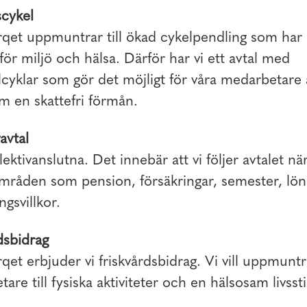
cykel
et uppmuntrar till ökad cykelpendling som har p
 för miljö och hälsa. Därför har vi ett avtal med
cyklar som gör det möjligt för våra medarbetare 
m en skattefri förmån.
avtal
lektivanslutna. Det innebär att vi följer avtalet när
områden som pension, försäkringar, semester, lö
ngsvillkor.
dsbidrag
t erbjuder vi friskvårdsbidrag. Vi vill uppmuntr
are till fysiska aktiviteter och en hälsosam livssti