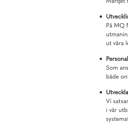
Marqet f
Utveckli
På MQ M
utmaning
ut våra 
Personal
Som anst
både onl
Utveckla
Vi satsa
i vår ut
systemat