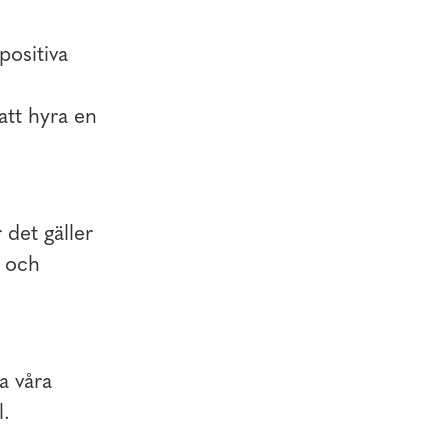
ositiva
att hyra en
 det gäller
n och
a våra
l.