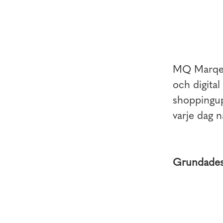
MQ Marqet 
och digita
shoppingupp
varje dag n
Grundade