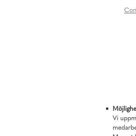
Con
Möjlighe
Vi uppmu
medarbet